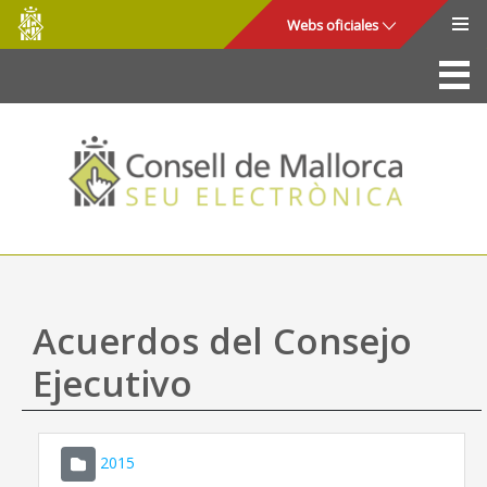
Consell
Saltar al contenido principal
Webs oficiales
de
Mallorca
La Sede
Consejo de Mallorca
Acceso y seguridad
Utilidades
Trámites y servicios
Acuerdos del Consejo
Mapa web
Ejecutivo
Ayuda
2015