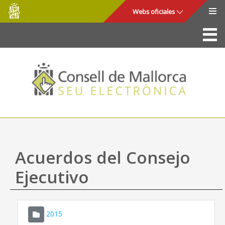
Consell
Saltar al contenido principal
Webs oficiales
de
Mallorca
La Sede
Consejo de Mallorca
Acceso y seguridad
Utilidades
Trámites y servicios
Acuerdos del Consejo
Mapa web
Ejecutivo
Ayuda
2015