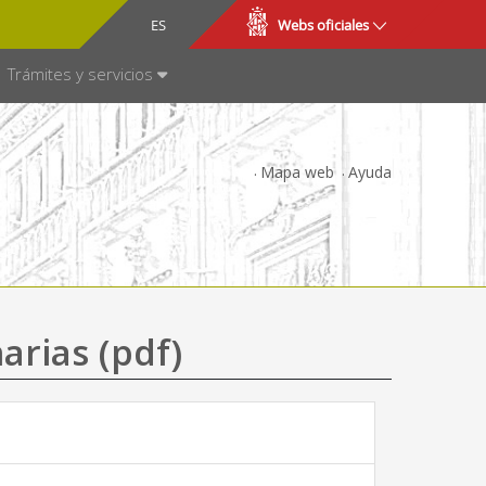
CA
ES
Webs oficiales
NSPARENCIA
Trámites y servicios
Mapa web
Ayuda
arias (pdf)