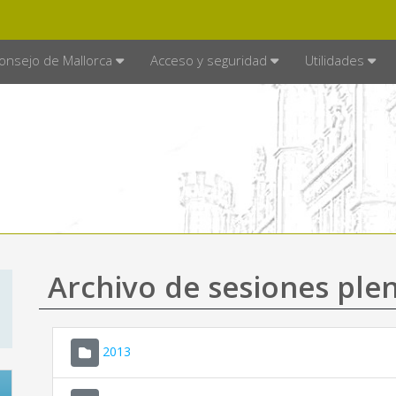
E MALLORCA
MALLORCA.ES
TRA
SEDE ELECTRÓNICA
onsejo de Mallorca
Acceso y seguridad
Utilidades
Archivo de sesiones plen
2013