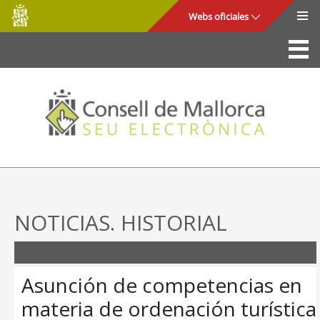
Consell
Saltar al contenido principal
Webs oficiales
de
Mallorca
La Sede
Consejo de Mallorca
Acceso y seguridad
Utilidades
Trámites y servicios
NOTICIAS. HISTORIAL
Mapa web
Ayuda
Asunción de competencias en
materia de ordenación turística