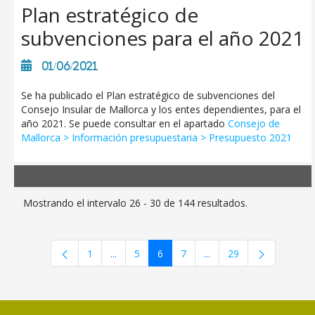
Plan estratégico de
subvenciones para el año 2021
01/06/2021
Se ha publicado el Plan estratégico de subvenciones del
Consejo Insular de Mallorca y los entes dependientes, para el
año 2021. Se puede consultar en el apartado
Consejo de
Mallorca > Información presupuestaria > Presupuesto 2021
Mostrando el intervalo 26 - 30 de 144 resultados.
1
...
5
6
7
...
29
Página
Páginas intermedias Use TAB para desplazar
Página
Página
Página
Páginas intermedias Us
Página