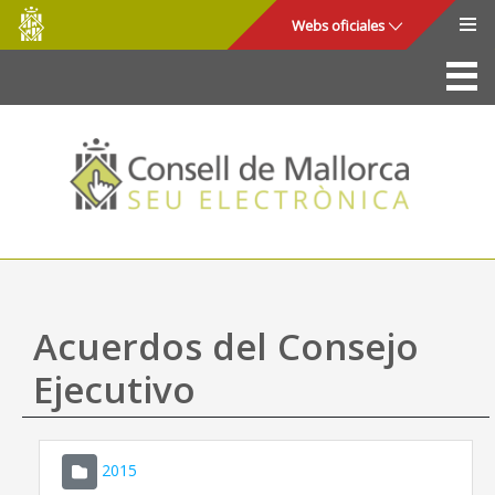
Consell
Saltar al contenido principal
Webs oficiales
de
Mallorca
La Sede
Consejo de Mallorca
Acceso y seguridad
Utilidades
Trámites y servicios
Acuerdos del Consejo
Mapa web
Ejecutivo
Ayuda
2015