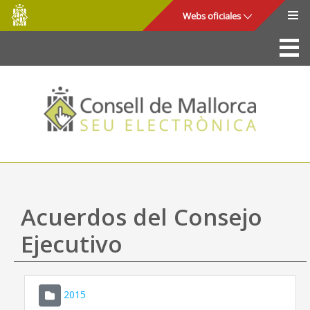
Consell
Saltar al contenido principal
Webs oficiales
de
Mallorca
La Sede
Consejo de Mallorca
Acceso y seguridad
Utilidades
Trámites y servicios
Acuerdos del Consejo
Mapa web
Ejecutivo
Ayuda
2015