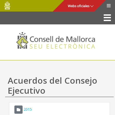
Consell
Saltar al contenido principal
Webs oficiales
de
Mallorca
La Sede
Consejo de Mallorca
Acceso y seguridad
Utilidades
Trámites y servicios
Acuerdos del Consejo
Mapa web
Ejecutivo
Ayuda
2015