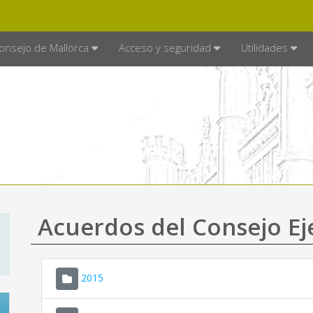
E MALLORCA
MALLORCA.ES
TRA
SEDE ELECTRÓNICA
onsejo de Mallorca
Acceso y seguridad
Utilidades
Acuerdos del Consejo Ej
2015