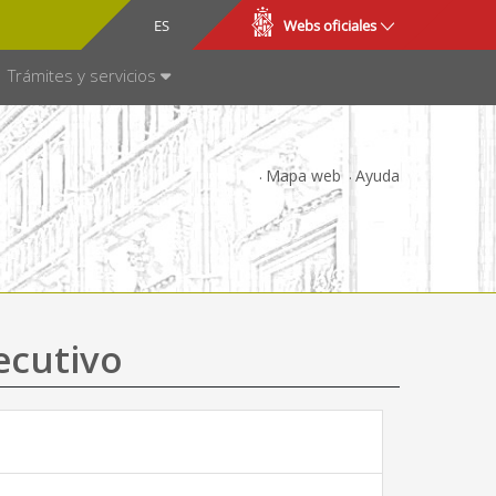
CA
ES
Webs oficiales
NSPARENCIA
Trámites y servicios
Mapa web
Ayuda
ecutivo