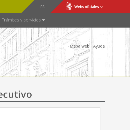
CA
ES
Webs oficiales
NSPARENCIA
Trámites y servicios
Mapa web
Ayuda
ecutivo