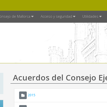
E MALLORCA
MALLORCA.ES
TRA
SEDE ELECTRÓNICA
onsejo de Mallorca
Acceso y seguridad
Utilidades
Acuerdos del Consejo Ej
2015