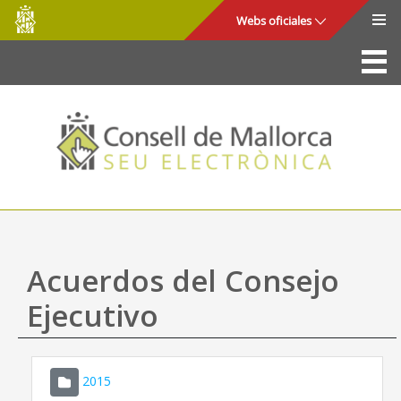
Consell
Saltar al contenido principal
Webs oficiales
de
Mallorca
La Sede
Consejo de Mallorca
Acceso y seguridad
Utilidades
Trámites y servicios
Acuerdos del Consejo
Mapa web
Ejecutivo
Ayuda
2015