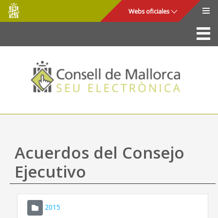
Consell
Saltar al contenido principal
Webs oficiales
de
Mallorca
La Sede
Consejo de Mallorca
Acceso y seguridad
Utilidades
Trámites y servicios
Acuerdos del Consejo
Mapa web
Ejecutivo
Ayuda
2015