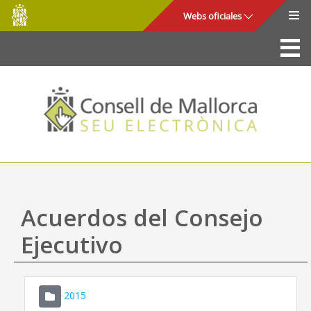
Consell
Saltar al contenido principal
Webs oficiales
de
Mallorca
La Sede
Consejo de Mallorca
Acceso y seguridad
Utilidades
Trámites y servicios
Acuerdos del Consejo
Mapa web
Ejecutivo
Ayuda
2015