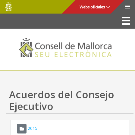
Consell
Saltar al contenido principal
Webs oficiales
de
Mallorca
La Sede
Consejo de Mallorca
Acceso y seguridad
Utilidades
Trámites y servicios
Acuerdos del Consejo
Mapa web
Ejecutivo
Ayuda
2015