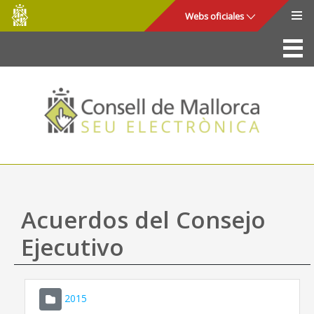
Consell
Saltar al contenido principal
Webs oficiales
de
Mallorca
La Sede
Consejo de Mallorca
Acceso y seguridad
Utilidades
Trámites y servicios
Acuerdos del Consejo
Mapa web
Ejecutivo
Ayuda
2015