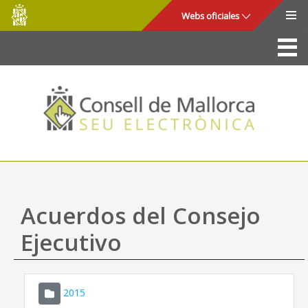
Consell
Saltar al contenido principal
Webs oficiales
de
Mallorca
La Sede
Consejo de Mallorca
Acceso y seguridad
Utilidades
Trámites y servicios
Acuerdos del Consejo
Mapa web
Ejecutivo
Ayuda
2015