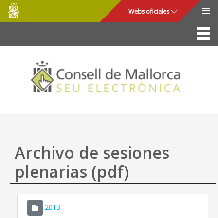
Consell
Saltar al contenido principal
Webs oficiales
de
Mallorca
La Sede
Consejo de Mallorca
Acceso y seguridad
Utilidades
Trámites y servicios
Archivo de sesiones
Mapa web
plenarias (pdf)
Ayuda
2013
CONSELL DE MALLORCA