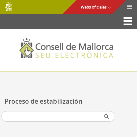
Consell
Saltar al contenido principal
Webs oficiales
de
Mallorca
La Sede
Consejo de Mallorca
Acceso y seguridad
Utilidades
Trámites y servicios
Proceso de estabilización
Mapa web
Ayuda