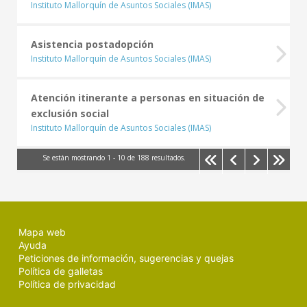
Instituto Mallorquín de Asuntos Sociales (IMAS)
Asistencia postadopción
Instituto Mallorquín de Asuntos Sociales (IMAS)
Atención itinerante a personas en situación de
exclusión social
Instituto Mallorquín de Asuntos Sociales (IMAS)
Se están mostrando
1
-
10
de
188
resultados.
Mapa web
Ayuda
Peticiones de información, sugerencias y quejas
Política de galletas
Política de privacidad