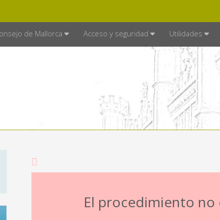
E MALLORCA
MALLORCA.ES
TRA
SEDE ELECTRÓNICA
onsejo de Mallorca
Acceso y seguridad
Utilidades
El procedimiento no e