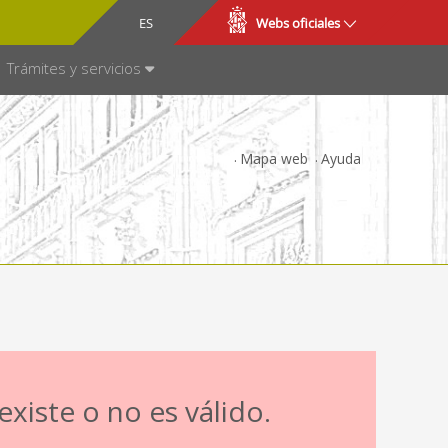
CA
ES
Webs oficiales
NSPARENCIA
Trámites y servicios
Mapa web
Ayuda
xiste o no es válido.