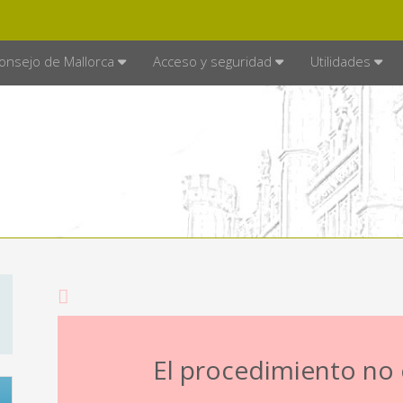
E MALLORCA
MALLORCA.ES
TRA
SEDE ELECTRÓNICA
onsejo de Mallorca
Acceso y seguridad
Utilidades
El procedimiento no e