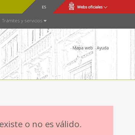
CA
ES
Webs oficiales
NSPARENCIA
Trámites y servicios
Mapa web
Ayuda
xiste o no es válido.