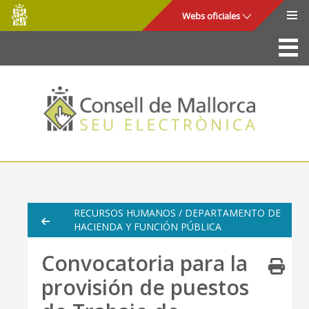
Consell
Saltar al contenido principal
Webs oficiales
de
Mallorca
La Sede
Consejo de Mallorca
Acceso y seguridad
Utilidades
Trámites y servicios
RECURSOS HUMANOS / DEPARTAMENTO DE
HACIENDA Y FUNCIÓN PÚBLICA
Mapa web
Convocatoria para la
Ayuda
provisión de puestos