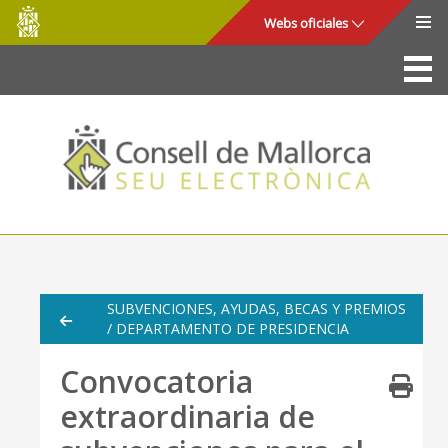
Consell
Saltar al contenido principal
Webs oficiales
de
Mallorca
La Sede
Consejo de Mallorca
Acceso y seguridad
Utilidades
Trámites y servicios
SUBVENCIONES, AYUDAS, BECAS Y PREMIOS
/ DEPARTAMENTO DE PRESIDENCIA
Mapa web
Convocatoria
Ayuda
extraordinaria de