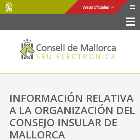
Consell
Saltar al contenido principal
Webs oficiales
de
Mallorca
La Sede
Consejo de Mallorca
Acceso y seguridad
Utilidades
Trámites y servicios
INFORMACIÓN RELATIVA
Mapa web
A LA ORGANIZACIÓN DEL
Ayuda
CONSEJO INSULAR DE
MALLORCA