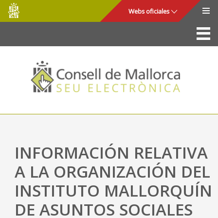
Consell
Saltar al contenido principal
Webs oficiales
de
Mallorca
La Sede
Consejo de Mallorca
Acceso y seguridad
Utilidades
Trámites y servicios
INFORMACIÓN RELATIVA
Mapa web
A LA ORGANIZACIÓN DEL
Ayuda
INSTITUTO MALLORQUÍN
DE ASUNTOS SOCIALES