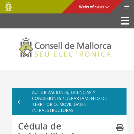
Consell
Saltar al contenido principal
Webs oficiales
de
Mallorca
La Sede
Consejo de Mallorca
Acceso y seguridad
Utilidades
Trámites y servicios
AUTORIZACIONES, LICENCIAS Y
CONCESIONES / DEPARTAMENTO DE
Mapa web
TERRITORIO, MOVILIDAD E
INFRAESTRUCTURAS
Ayuda
Cédula de