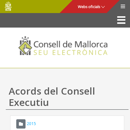
Consell
Salta al contingut principal
Webs oficials
de
Mallorca
La Seu
Consell de Mallorca
Accés i seguretat
Utilitats
Tràmits i serveis
Acords del Consell
Mapa web
Executiu
Ajuda
2015