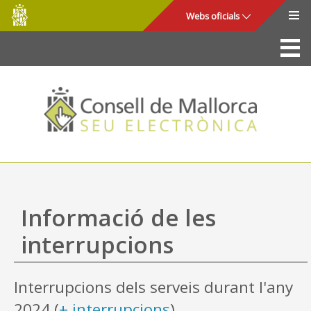
Consell
Salta al contingut principal
Webs oficials
de
Mallorca
La Seu
Consell de Mallorca
Accés i seguretat
Utilitats
Tràmits i serveis
Informació de les
Mapa web
interrupcions
Ajuda
Interrupcions dels serveis durant l'any
2024 (
+ interrupcions
)