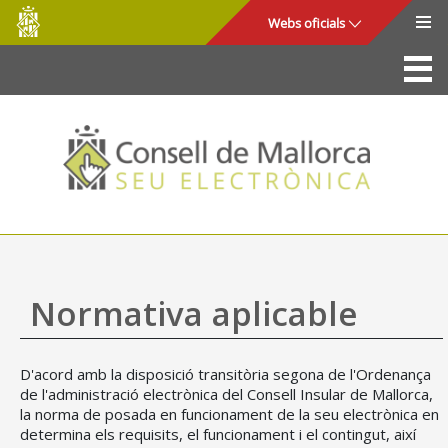
Consell
Salta al contingut principal
Webs oficials
de
Mallorca
La Seu
Consell de Mallorca
Accés i seguretat
Utilitats
Tràmits i serveis
Normativa aplicable
Mapa web
D'acord amb la disposició transitòria segona de l'Ordenança
Ajuda
de l'administració electrònica del Consell Insular de Mallorca,
la norma de posada en funcionament de la seu electrònica en
determina els requisits, el funcionament i el contingut, així