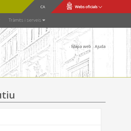
CA
ES
Webs oficials
SPARÈNCIA
Tràmits i serveis
Mapa web
Ajuda
utiu