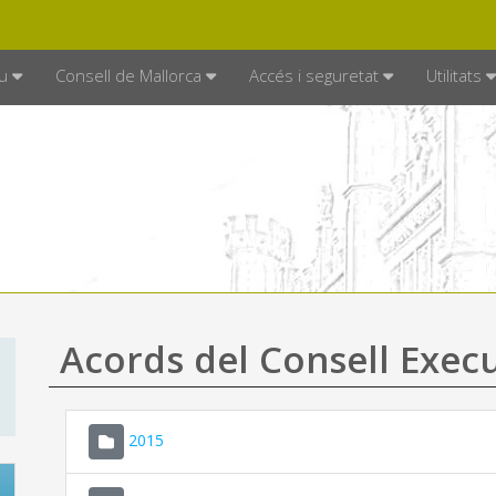
DE MALLORCA
MALLORCA.ES
TRAN
SEU ELECTRÒNICA
u
Consell de Mallorca
Accés i seguretat
Utilitats
Acords del Consell Exec
2015