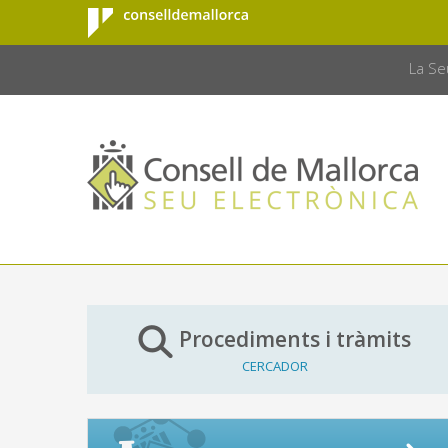
Consell de
Salta al contingut principal
CONSELL 
Mallorca
La Se
Procediments i tràmits
CERCADOR