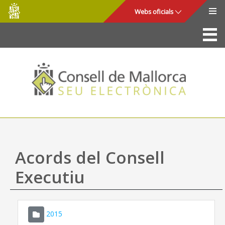
Consell
Salta al contingut principal
Webs oficials
de
Mallorca
La Seu
Consell de Mallorca
Accés i seguretat
Utilitats
Tràmits i serveis
Acords del Consell
Mapa web
Executiu
Ajuda
2015