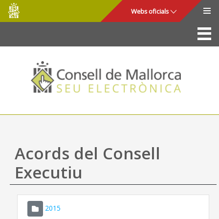
Consell
Salta al contingut principal
Webs oficials
de
Mallorca
La Seu
Consell de Mallorca
Accés i seguretat
Utilitats
Tràmits i serveis
Acords del Consell
Mapa web
Executiu
Ajuda
2015