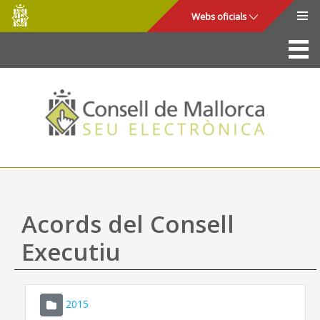
Consell
Salta al contingut principal
Webs oficials
de
Mallorca
La Seu
Consell de Mallorca
Accés i seguretat
Utilitats
Tràmits i serveis
Acords del Consell
Mapa web
Executiu
Ajuda
2015