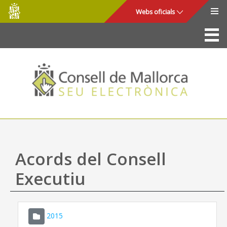
Consell
Salta al contingut principal
Webs oficials
de
Mallorca
La Seu
Consell de Mallorca
Accés i seguretat
Utilitats
Tràmits i serveis
Acords del Consell
Mapa web
Executiu
Ajuda
2015