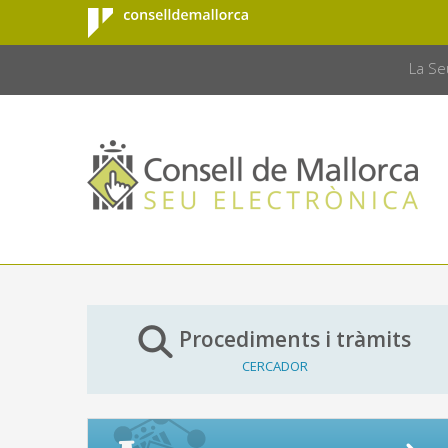
Consell de
Salta al contingut principal
CONSELL 
Mallorca
La Se
Procediments i tràmits
CERCADOR