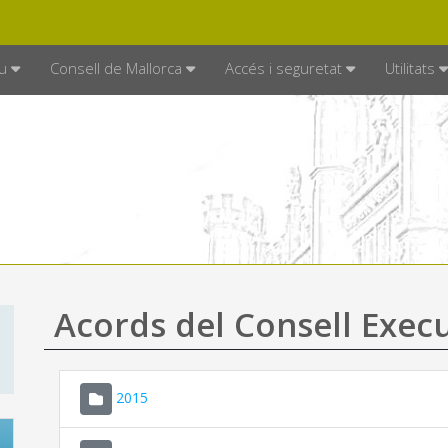
DE MALLORCA
MALLORCA.ES
TRAN
SEU ELECTRÒNICA
u
Consell de Mallorca
Accés i seguretat
Utilitats
Acords del Consell Exec
2015