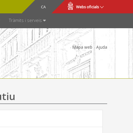
CA
ES
Webs oficials
SPARÈNCIA
Tràmits i serveis
Mapa web
Ajuda
utiu