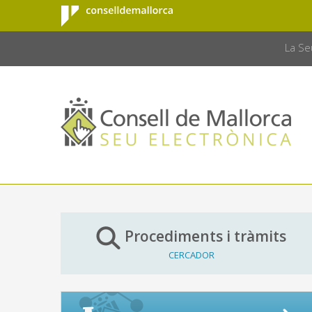
Consell de
Salta al contingut principal
CONSELL 
Mallorca
La Se
Procediments i tràmits
CERCADOR