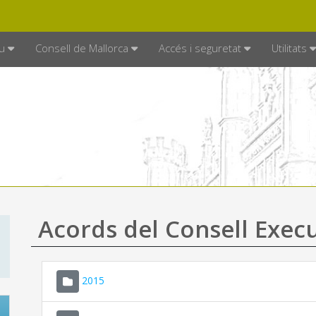
DE MALLORCA
MALLORCA.ES
TRAN
SEU ELECTRÒNICA
u
Consell de Mallorca
Accés i seguretat
Utilitats
Acords del Consell Exec
2015