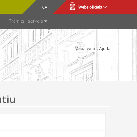
CA
ES
Webs oficials
SPARÈNCIA
Tràmits i serveis
Mapa web
Ajuda
utiu