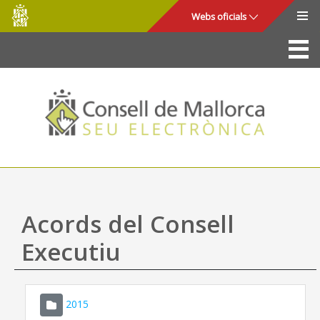
Consell
Salta al contingut principal
Webs oficials
de
Mallorca
La Seu
Consell de Mallorca
Accés i seguretat
Utilitats
Tràmits i serveis
Acords del Consell
Mapa web
Executiu
Ajuda
2015