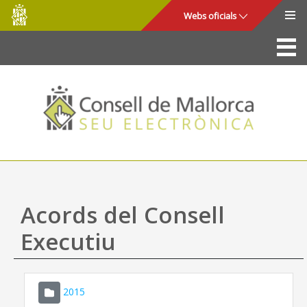
Consell
Salta al contingut principal
Webs oficials
de
Mallorca
La Seu
Consell de Mallorca
Accés i seguretat
Utilitats
Tràmits i serveis
Acords del Consell
Mapa web
Executiu
Ajuda
2015