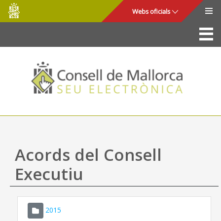
Consell
Salta al contingut principal
Webs oficials
de
Mallorca
La Seu
Consell de Mallorca
Accés i seguretat
Utilitats
Tràmits i serveis
Acords del Consell
Mapa web
Executiu
Ajuda
2015