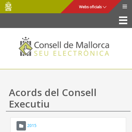
Consell
Salta al contingut principal
Webs oficials
de
Mallorca
La Seu
Consell de Mallorca
Accés i seguretat
Utilitats
Tràmits i serveis
Acords del Consell
Mapa web
Executiu
Ajuda
2015