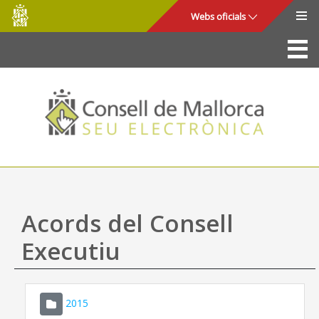
Consell
Salta al contingut principal
Webs oficials
de
Mallorca
La Seu
Consell de Mallorca
Accés i seguretat
Utilitats
Tràmits i serveis
Acords del Consell
Mapa web
Executiu
Ajuda
2015