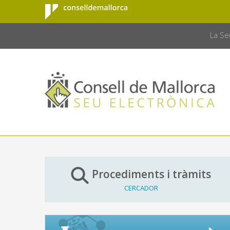
Consell de
Salta al contingut principal
CONSELL 
Mallorca
La Se
Procediments i tràmits
CERCADOR