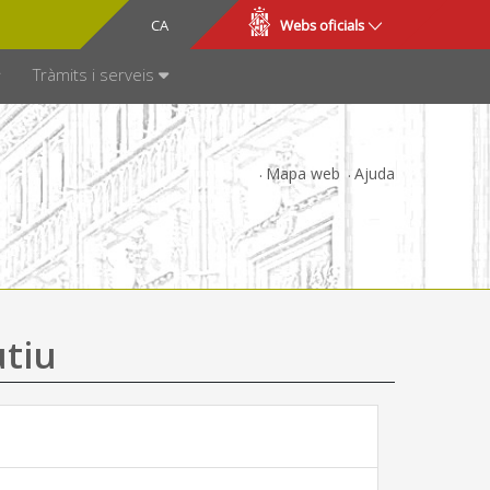
CA
ES
Webs oficials
SPARÈNCIA
Tràmits i serveis
Mapa web
Ajuda
utiu