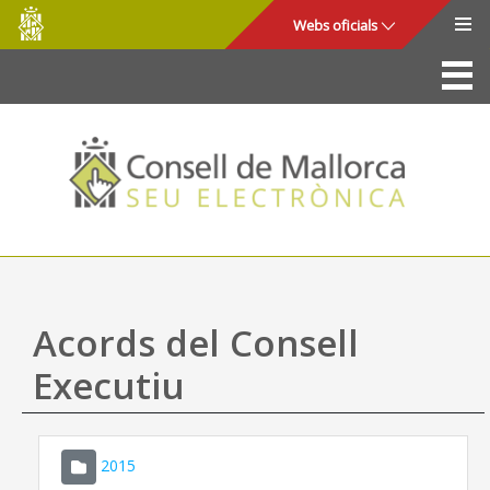
Consell
Salta al contingut principal
Webs oficials
de
Mallorca
La Seu
Consell de Mallorca
Accés i seguretat
Utilitats
Tràmits i serveis
Acords del Consell
Mapa web
Executiu
Ajuda
2015