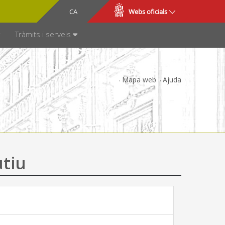
CA
ES
Webs oficials
SPARÈNCIA
Tràmits i serveis
Mapa web
Ajuda
utiu