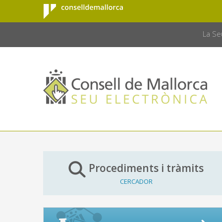
Consell de
Salta al contingut principal
CONSELL 
Mallorca
La Se
Procediments i tràmits
CERCADOR