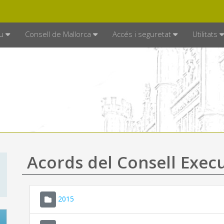
DE MALLORCA
MALLORCA.ES
TRAN
SEU ELECTRÒNICA
u
Consell de Mallorca
Accés i seguretat
Utilitats
Acords del Consell Exec
2015