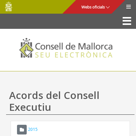
Consell
Salta al contingut principal
Webs oficials
de
Mallorca
La Seu
Consell de Mallorca
Accés i seguretat
Utilitats
Tràmits i serveis
Acords del Consell
Mapa web
Executiu
Ajuda
2015