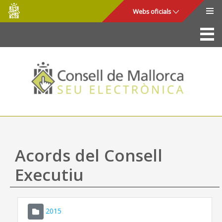
Consell
Salta al contingut principal
Webs oficials
de
Mallorca
La Seu
Consell de Mallorca
Accés i seguretat
Utilitats
Tràmits i serveis
Acords del Consell
Mapa web
Executiu
Ajuda
2015