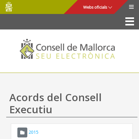
Consell
Salta al contingut principal
Webs oficials
de
Mallorca
La Seu
Consell de Mallorca
Accés i seguretat
Utilitats
Tràmits i serveis
Acords del Consell
Mapa web
Executiu
Ajuda
2015