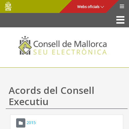
Consell
Salta al contingut principal
Webs oficials
de
Mallorca
La Seu
Consell de Mallorca
Accés i seguretat
Utilitats
Tràmits i serveis
Acords del Consell
Mapa web
Executiu
Ajuda
2015