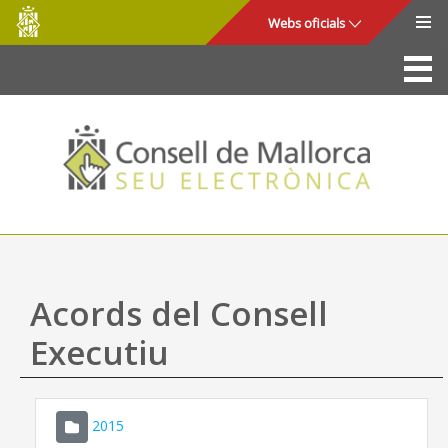
Consell
Salta al contingut principal
Webs oficials
de
Mallorca
La Seu
Consell de Mallorca
Accés i seguretat
Utilitats
Tràmits i serveis
Acords del Consell
Mapa web
Executiu
Ajuda
2015