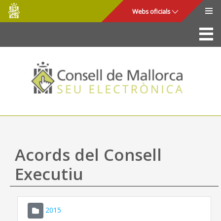
Consell
Salta al contingut principal
Webs oficials
de
Mallorca
La Seu
Consell de Mallorca
Accés i seguretat
Utilitats
Tràmits i serveis
Acords del Consell
Mapa web
Executiu
Ajuda
2015