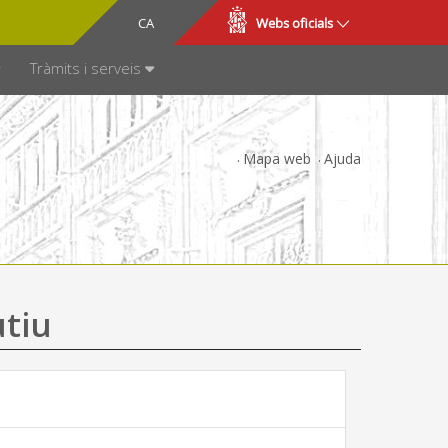
CA
ES
Webs oficials
SPARÈNCIA
Tràmits i serveis
Mapa web
Ajuda
utiu