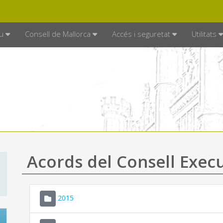
DE MALLORCA
MALLORCA.ES
TRAN
SEU ELECTRÒNICA
u
Consell de Mallorca
Accés i seguretat
Utilitats
Acords del Consell Exec
2015