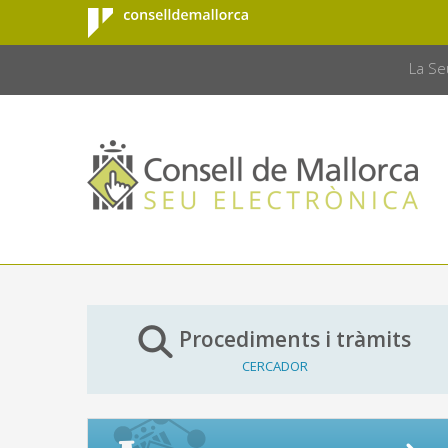
Consell de
Salta al contingut principal
CONSELL 
Mallorca
La Se
Procediments i tràmits
CERCADOR