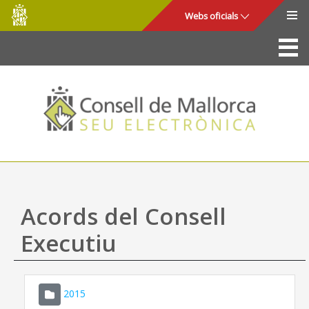
Consell
Salta al contingut principal
Webs oficials
de
Mallorca
La Seu
Consell de Mallorca
Accés i seguretat
Utilitats
Tràmits i serveis
Acords del Consell
Mapa web
Executiu
Ajuda
2015